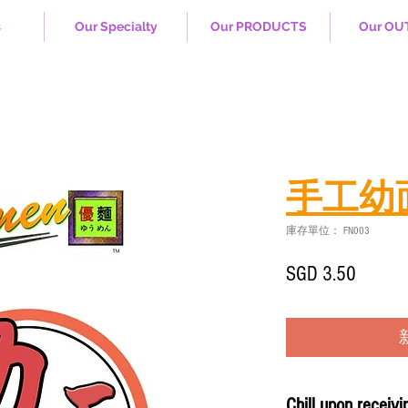
s
Our Specialty
Our PRODUCTS
Our OU
手工幼面 
庫存單位： FN003
價
SGD 3.50
格
Chill upon receivi