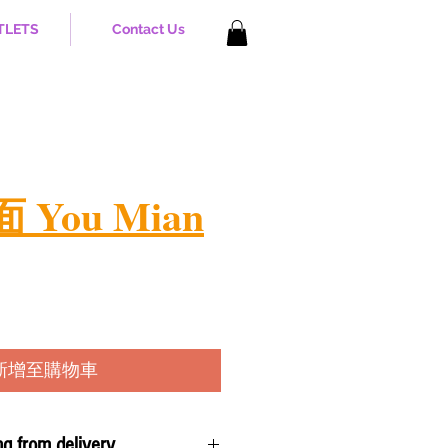
TLETS
Contact Us
You Mian
新增至購物車
ng from delivery