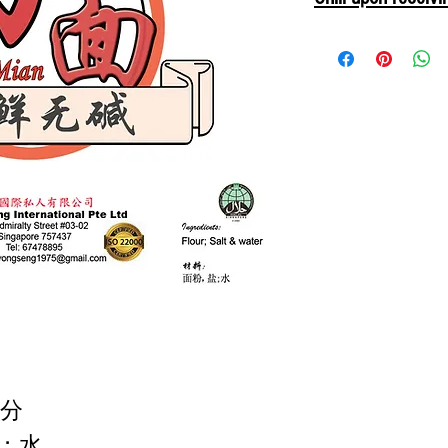
收到后， 请处存在冰
成分
盐；水