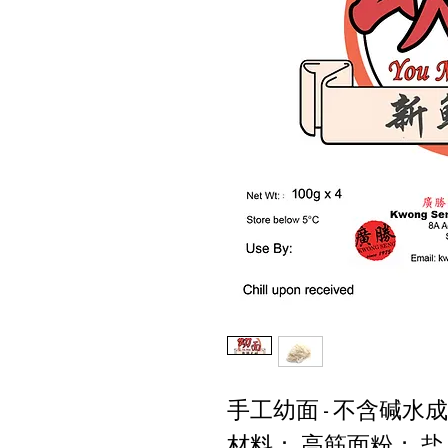
手工幼面 - 不含碱水
材料： 高筋面粉； 